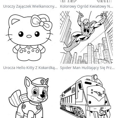
Uroczy Zajączek Wielkanocny Na Kolorowance
Kolorowy Ogród Kwiatowy Na Kolorowance
Urocza Hello Kitty Z Kokardką - Kolorowanka
Spider Man Huśtający Się Przez Miasto - Kolorowanka