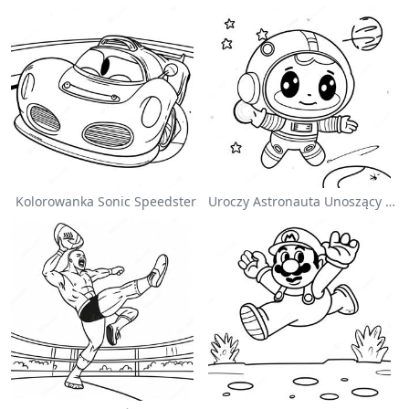
Kolorowanka Sonic Speedster
Uroczy Astronauta Unoszący Się W Kosmosie - Kolorowanka