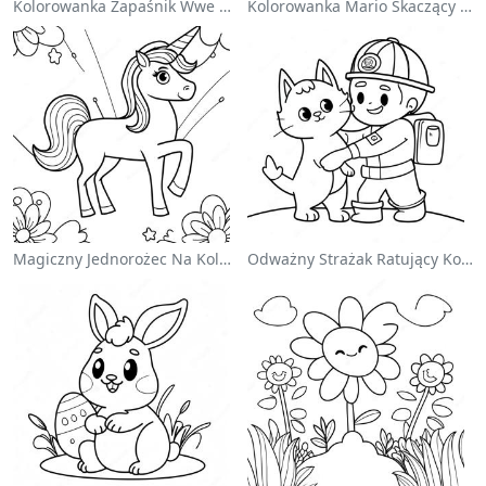
Kolorowanka Zapaśnik Wwe Skaczący Na Przeciwnika
Kolorowanka Mario Skaczący Nad Goombami
Magiczny Jednorożec Na Kolorowance Z Tęczą
Odważny Strażak Ratujący Kota - Kolorowanka