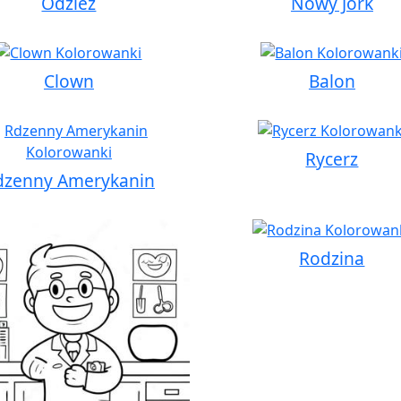
Odzież
Nowy Jork
Clown
Balon
Rycerz
dzenny Amerykanin
Rodzina