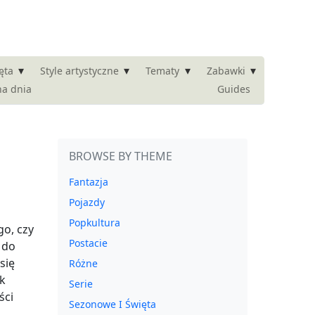
▾
▾
▾
▾
ęta
Style artystyczne
Tematy
Zabawki
na dnia
Guides
BROWSE BY THEME
Fantazja
Pojazdy
Popkultura
o, czy
Postacie
 do
się
Różne
ak
Serie
ści
Sezonowe I Święta