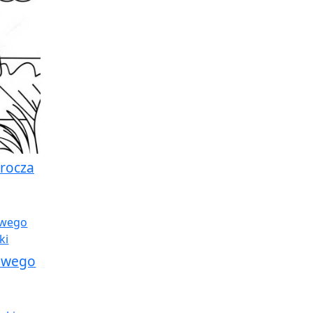
rocza
nowego