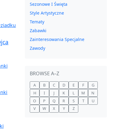
Sezonowe I Święta
Style Artystyczne
Tematy
Zabawki
Zainteresowania Specjalne
jca
Zawody
BROWSE A–Z
A
B
C
D
E
F
G
H
I
J
K
L
M
N
O
P
Q
R
S
T
U
V
W
X
Y
Z