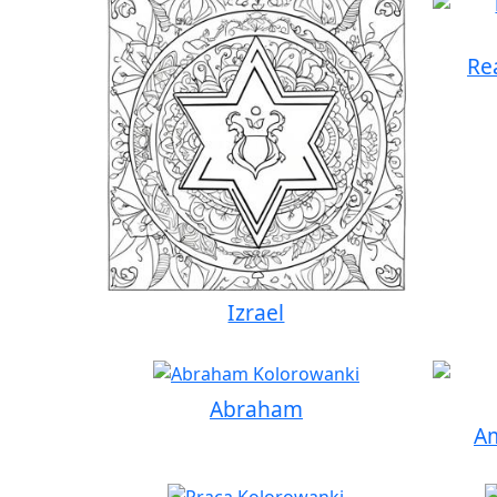
Re
Izrael
Abraham
A