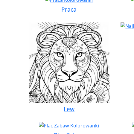
Praca
Lew