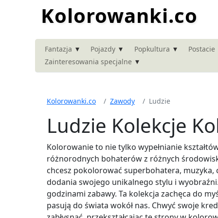
Kolorowanki.co
▾
▾
▾
Fantazja
Pojazdy
Popkultura
Postacie
▾
Zainteresowania specjalne
Kolorowanki.co
Zawody
Ludzie
Ludzie Kolekcje K
Kolorowanie to nie tylko wypełnianie kształtów
różnorodnych bohaterów z różnych środowisk, 
chcesz pokolorować superbohatera, muzyka, cz
dodania swojego unikalnego stylu i wyobraźni. 
godzinami zabawy. Ta kolekcja zachęca do myśle
pasują do świata wokół nas. Chwyć swoje kred
zabłysnąć, przekształcając te strony w kolorow