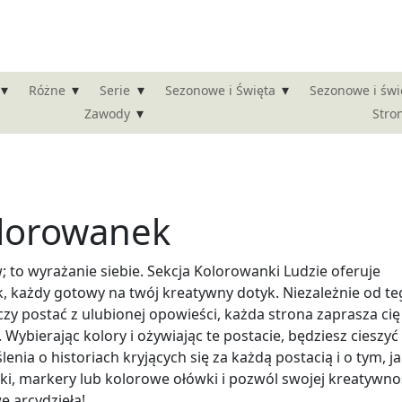
▾
▾
▾
▾
Różne
Serie
Sezonowe i Święta
Sezonowe i świ
▾
Stro
Zawody
olorowanek
; to wyrażanie siebie. Sekcja Kolorowanki Ludzie oferuje
każdy gotowy na twój kreatywny dotyk. Niezależnie od teg
y postać z ulubionej opowieści, każda strona zaprasza cię
Wybierając kolory i ożywiając te postacie, będziesz cieszyć 
nia o historiach kryjących się za każdą postacią i o tym, j
ki, markery lub kolorowe ołówki i pozwól swojej kreatywno
e arcydzieła!