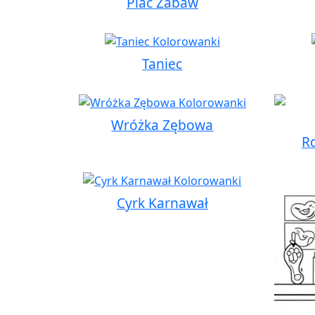
Plac Zabaw
Taniec
Wróżka Zębowa
R
Cyrk Karnawał