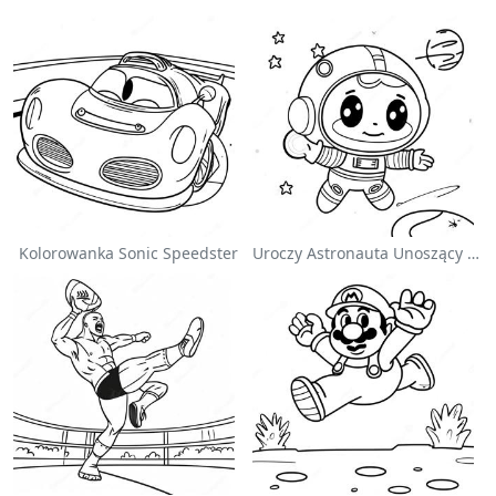
Kolorowanka Sonic Speedster
Uroczy Astronauta Unoszący Się W Kosmosie - Kolorowanka