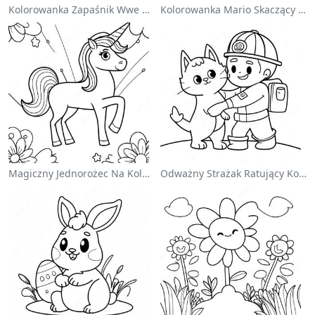
Kolorowanka Zapaśnik Wwe Skaczący Na Przeciwnika
Kolorowanka Mario Skaczący Nad Goombami
Magiczny Jednorożec Na Kolorowance Z Tęczą
Odważny Strażak Ratujący Kota - Kolorowanka