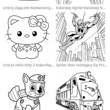
Uroczy Zajączek Wielkanocny Na Kolorowance
Kolorowy Ogród Kwiatowy Na Kolorowance
Urocza Hello Kitty Z Kokardką - Kolorowanka
Spider Man Huśtający Się Przez Miasto - Kolorowanka