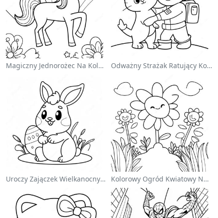
Magiczny Jednorożec Na Kolorowance Z Tęczą
Odważny Strażak Ratujący Kota - Kolorowanka
Uroczy Zajączek Wielkanocny Na Kolorowance
Kolorowy Ogród Kwiatowy Na Kolorowance