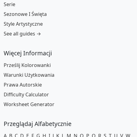
Serie
Sezonowe I Święta
Style Artystyczne
See all guides →
Więcej Informacji
Prześlij Kolorowanki
Warunki Użytkowania
Prawa Autorskie
Difficulty Calculator
Worksheet Generator
Przeglądaj Alfabetycznie
A
B
C
D
E
F
G
H
I
J
K
L
M
N
O
P
Q
R
S
T
U
V
W