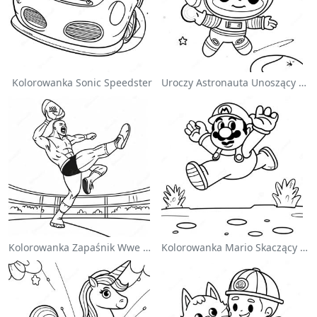
Kolorowanka Sonic Speedster
Uroczy Astronauta Unoszący Się W Kosmosie - Kolorowanka
Kolorowanka Zapaśnik Wwe Skaczący Na Przeciwnika
Kolorowanka Mario Skaczący Nad Goombami