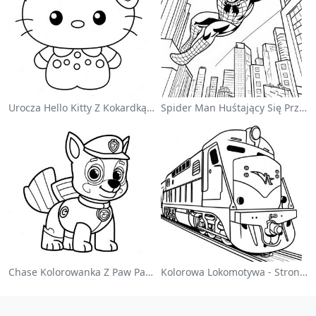
Urocza Hello Kitty Z Kokardką - Kolorowanka
Spider Man Huśtający Się Przez Miasto - Kolorowanka
Chase Kolorowanka Z Paw Patrol
Kolorowa Lokomotywa - Strona Do Kolorowania