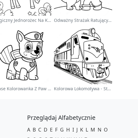
Magiczny Jednorożec Na Kolorowance Z Tęczą
Odważny Strażak Ratujący Kota - Kolorowanka
Chase Kolorowanka Z Paw Patrol
Kolorowa Lokomotywa - Strona Do Kolorowania
Przeglądaj Alfabetycznie
A
B
C
D
E
F
G
H
I
J
K
L
M
N
O