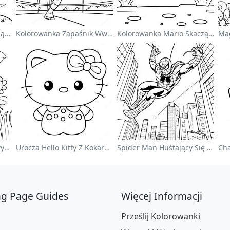
Uroczy Astronauta Unoszący Się W Kosmosie - Kolorowanka
Kolorowanka Zapaśnik Wwe Skaczący Na Przeciwnika
Kolorowanka Mario Skaczący Nad Goombami
Kolorowy Ogród Kwiatowy Na Kolorowance
Urocza Hello Kitty Z Kokardką - Kolorowanka
Spider Man Huśtający Się Przez Miasto - Kolorowanka
ng Page Guides
Więcej Informacji
Prześlij Kolorowanki