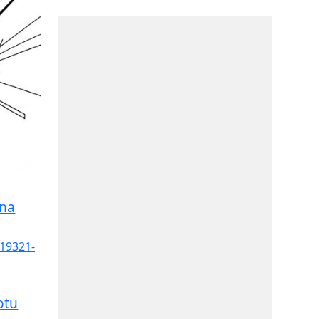
una
otu