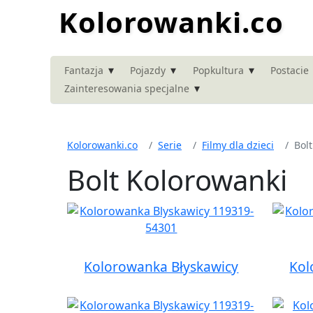
Kolorowanki.co
▾
▾
▾
Fantazja
Pojazdy
Popkultura
Postacie
▾
Zainteresowania specjalne
Kolorowanki.co
Serie
Filmy dla dzieci
Bolt
Bolt Kolorowanki
Kolorowanka Błyskawicy
Kol