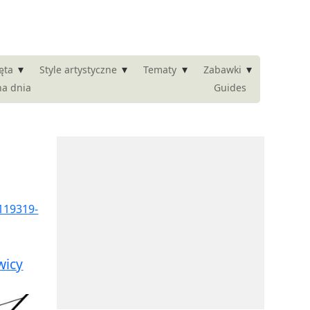
▾
▾
▾
▾
ęta
Style artystyczne
Tematy
Zabawki
na dnia
Guides
wicy