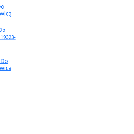
Do
awicą
 Do
awicą