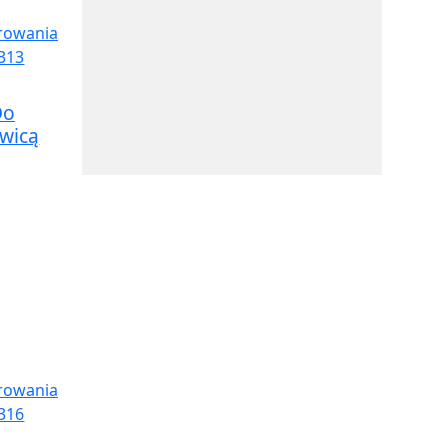
Do
awicą