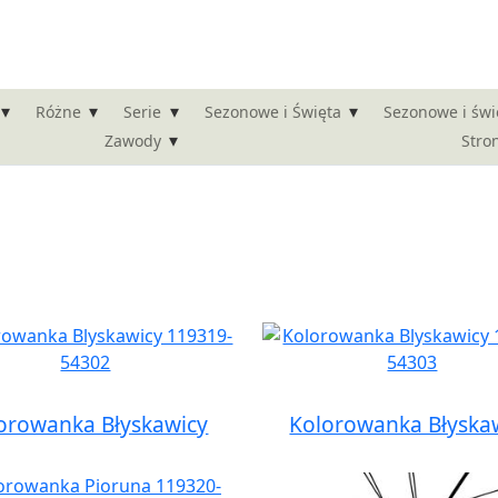
▾
▾
▾
▾
Różne
Serie
Sezonowe i Święta
Sezonowe i świ
▾
Stro
Zawody
orowanka Błyskawicy
Kolorowanka Błyska