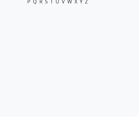
P
Q
R
S
T
U
V
W
X
Y
Z