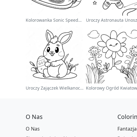
Kolorowanka Sonic Speedster
Uroczy Zajączek Wielkanocny Na Kolorowance
O Nas
Colori
O Nas
Fantazja