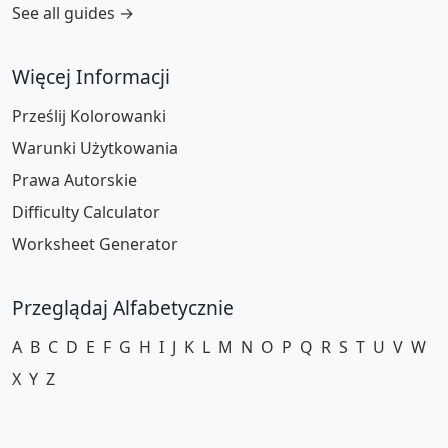
See all guides →
Więcej Informacji
Prześlij Kolorowanki
Warunki Użytkowania
Prawa Autorskie
Difficulty Calculator
Worksheet Generator
Przeglądaj Alfabetycznie
A
B
C
D
E
F
G
H
I
J
K
L
M
N
O
P
Q
R
S
T
U
V
W
X
Y
Z