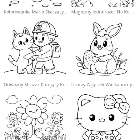
Kolorowanka Mario Skaczący Nad Goombami
Magiczny Jednorożec Na Kolorowance Z Tęczą
Odważny Strażak Ratujący Kota - Kolorowanka
Uroczy Zajączek Wielkanocny Na Kolorowance