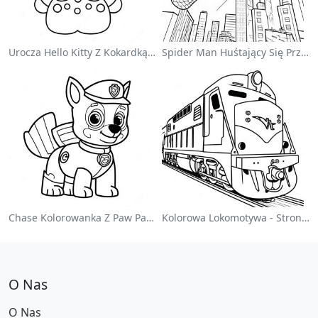
Urocza Hello Kitty Z Kokardką - Kolorowanka
Spider Man Huśtający Się Przez Miasto - Kolorowanka
Chase Kolorowanka Z Paw Patrol
Kolorowa Lokomotywa - Strona Do Kolorowania
O Nas
O Nas