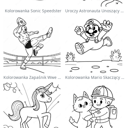
Kolorowanka Sonic Speedster
Uroczy Astronauta Unoszący Się W Kosmosie - Kolorowanka
Kolorowanka Zapaśnik Wwe Skaczący Na Przeciwnika
Kolorowanka Mario Skaczący Nad Goombami