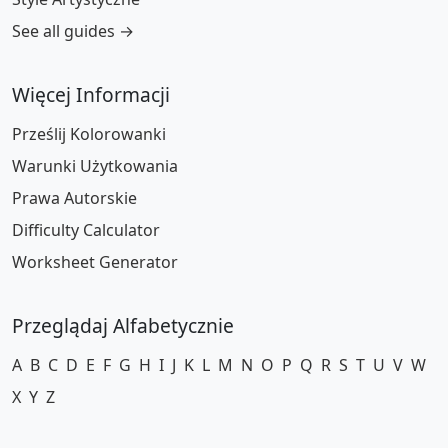
See all guides →
Więcej Informacji
Prześlij Kolorowanki
Warunki Użytkowania
Prawa Autorskie
Difficulty Calculator
Worksheet Generator
Przeglądaj Alfabetycznie
A
B
C
D
E
F
G
H
I
J
K
L
M
N
O
P
Q
R
S
T
U
V
W
X
Y
Z