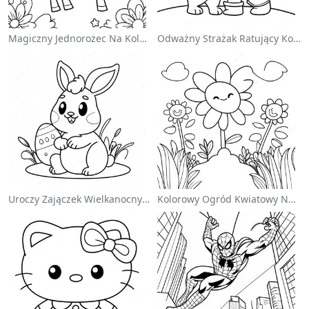
Magiczny Jednorożec Na Kolorowance Z Tęczą
Odważny Strażak Ratujący Kota - Kolorowanka
Uroczy Zajączek Wielkanocny Na Kolorowance
Kolorowy Ogród Kwiatowy Na Kolorowance