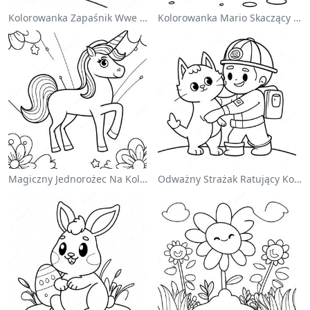
Kolorowanka Zapaśnik Wwe Skaczący Na Przeciwnika
Kolorowanka Mario Skaczący Nad Goombami
Magiczny Jednorożec Na Kolorowance Z Tęczą
Odważny Strażak Ratujący Kota - Kolorowanka