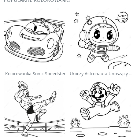
POPULARNE KOLOROWANKI
Kolorowanka Sonic Speedster
Uroczy Astronauta Unoszący Się W Kosmosie - Kolorowanka