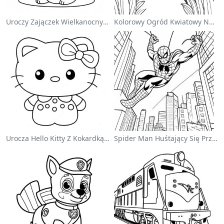
Uroczy Zajączek Wielkanocny Na Kolorowance
Kolorowy Ogród Kwiatowy Na Kolorowance
Urocza Hello Kitty Z Kokardką - Kolorowanka
Spider Man Huśtający Się Przez Miasto - Kolorowanka