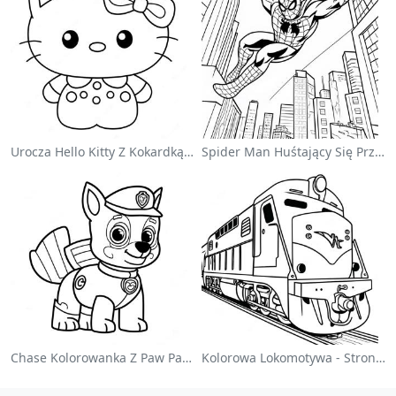
Urocza Hello Kitty Z Kokardką - Kolorowanka
Spider Man Huśtający Się Przez Miasto - Kolorowanka
Chase Kolorowanka Z Paw Patrol
Kolorowa Lokomotywa - Strona Do Kolorowania