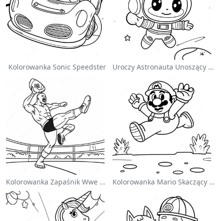
Kolorowanka Sonic Speedster
Uroczy Astronauta Unoszący Się W Kosmosie - Kolorowanka
Kolorowanka Zapaśnik Wwe Skaczący Na Przeciwnika
Kolorowanka Mario Skaczący Nad Goombami