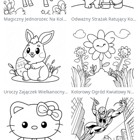
Magiczny Jednorożec Na Kolorowance Z Tęczą
Odważny Strażak Ratujący Kota - Kolorowanka
Uroczy Zajączek Wielkanocny Na Kolorowance
Kolorowy Ogród Kwiatowy Na Kolorowance