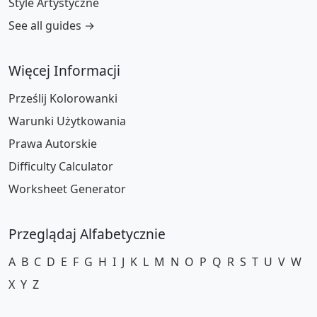
Style Artystyczne
See all guides →
Więcej Informacji
Prześlij Kolorowanki
Warunki Użytkowania
Prawa Autorskie
Difficulty Calculator
Worksheet Generator
Przeglądaj Alfabetycznie
A
B
C
D
E
F
G
H
I
J
K
L
M
N
O
P
Q
R
S
T
U
V
W
X
Y
Z