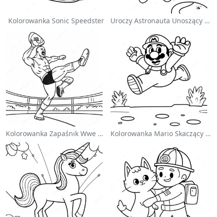
Kolorowanka Sonic Speedster
Uroczy Astronauta Unoszący Się W Kosmosie - Kolorowanka
Kolorowanka Zapaśnik Wwe Skaczący Na Przeciwnika
Kolorowanka Mario Skaczący Nad Goombami