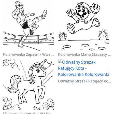
Kolorowanka Zapaśnik Wwe Skaczący Na Przeciwnika
Kolorowanka Mario Skaczący Nad Goombami
Odważny Strażak Ratujący Kota - Kolorowanka
Magiczny Jednorożec Na Kolorowance Z Tęczą