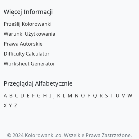
Więcej Informacji
Prześlij Kolorowanki
Warunki Użytkowania
Prawa Autorskie
Difficulty Calculator
Worksheet Generator
Przeglądaj Alfabetycznie
A
B
C
D
E
F
G
H
I
J
K
L
M
N
O
P
Q
R
S
T
U
V
W
X
Y
Z
© 2024 Kolorowanki.co. Wszelkie Prawa Zastrzeżone.