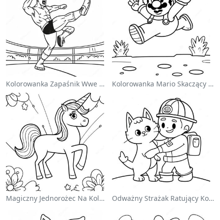
Kolorowanka Zapaśnik Wwe Skaczący Na Przeciwnika
Kolorowanka Mario Skaczący Nad Goombami
Magiczny Jednorożec Na Kolorowance Z Tęczą
Odważny Strażak Ratujący Kota - Kolorowanka