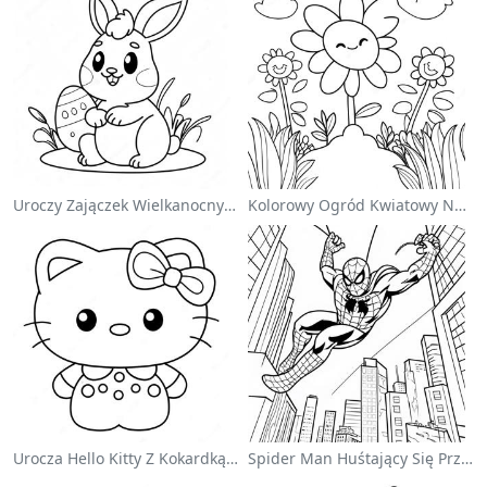
Uroczy Zajączek Wielkanocny Na Kolorowance
Kolorowy Ogród Kwiatowy Na Kolorowance
Urocza Hello Kitty Z Kokardką - Kolorowanka
Spider Man Huśtający Się Przez Miasto - Kolorowanka