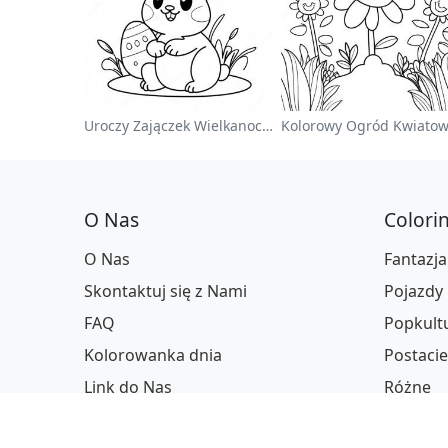
Uroczy Zajączek Wielkanocny Na Kolorowance
O Nas
Colori
O Nas
Fantazja
Skontaktuj się z Nami
Pojazdy
FAQ
Popkult
Kolorowanka dnia
Postacie
Link do Nas
Różne
Serie