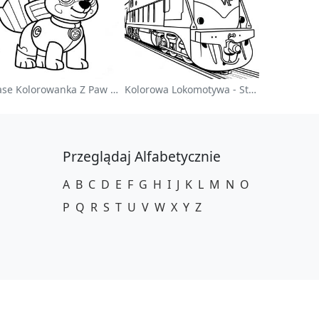
Chase Kolorowanka Z Paw Patrol
Kolorowa Lokomotywa - Strona Do Kolorowania
Przeglądaj Alfabetycznie
A
B
C
D
E
F
G
H
I
J
K
L
M
N
O
P
Q
R
S
T
U
V
W
X
Y
Z