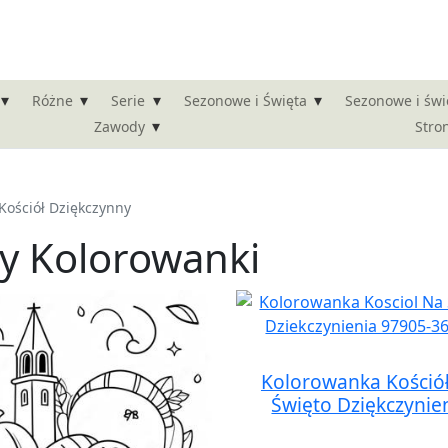
▾
▾
▾
▾
Różne
Serie
Sezonowe i Święta
Sezonowe i świ
▾
Stro
Zawody
Kościół Dziękczynny
ny Kolorowanki
Kolorowanka Kośció
Święto Dziękczynie