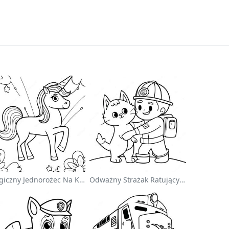
Magiczny Jednorożec Na Kolorowance Z Tęczą
Odważny Strażak Ratujący Kota - Kolorowanka