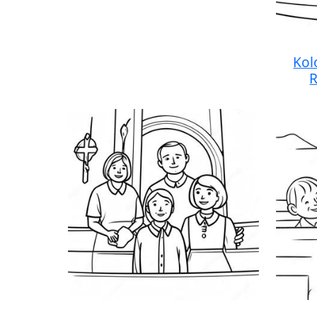
Kol
R