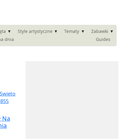
▾
▾
▾
▾
ęta
Style artystyczne
Tematy
Zabawki
na dnia
Guides
ł Na
nia