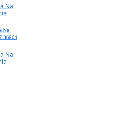
wa Na
nia
wa Na
nia