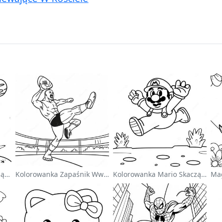
Uroczy Astronauta Unoszący Się W Kosmosie - Kolorowanka
Kolorowanka Zapaśnik Wwe Skaczący Na Przeciwnika
Kolorowanka Mario Skaczący Nad Goombami