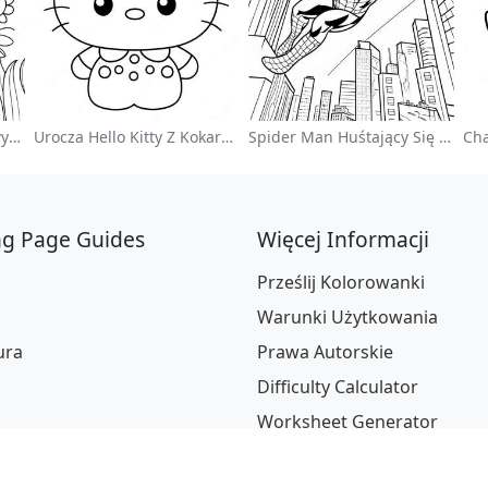
Kolorowy Ogród Kwiatowy Na Kolorowance
Urocza Hello Kitty Z Kokardką - Kolorowanka
Spider Man Huśtający Się Przez Miasto - Kolorowanka
ng Page Guides
Więcej Informacji
Prześlij Kolorowanki
Warunki Użytkowania
ura
Prawa Autorskie
Difficulty Calculator
Worksheet Generator