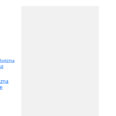
czna
le