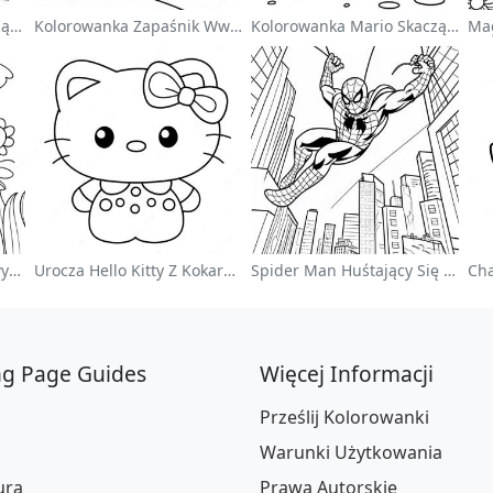
Uroczy Astronauta Unoszący Się W Kosmosie - Kolorowanka
Kolorowanka Zapaśnik Wwe Skaczący Na Przeciwnika
Kolorowanka Mario Skaczący Nad Goombami
Kolorowy Ogród Kwiatowy Na Kolorowance
Urocza Hello Kitty Z Kokardką - Kolorowanka
Spider Man Huśtający Się Przez Miasto - Kolorowanka
ng Page Guides
Więcej Informacji
Prześlij Kolorowanki
Warunki Użytkowania
ura
Prawa Autorskie