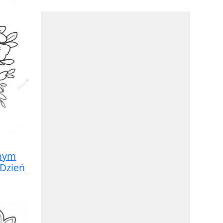
knym
Dzień