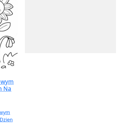
rowym
m Na