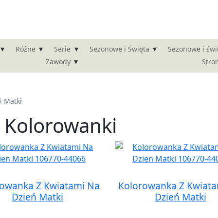
▾
▾
▾
▾
Różne
Serie
Sezonowe i Święta
Sezonowe i świ
▾
Stro
Zawody
ń Matki
i Kolorowanki
rowanka Z Kwiatami Na
Kolorowanka Z Kwiata
Dzień Matki
Dzień Matki