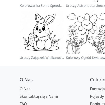
Kolorowanka Sonic Speedster
Uroczy Zajączek Wielkanocny Na Kolorowance
O Nas
Colori
O Nas
Fantazja
Skontaktuj się z Nami
Pojazdy
FAQ
Popkult