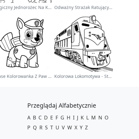
Magiczny Jednorożec Na Kolorowance Z Tęczą
Odważny Strażak Ratujący Kota - Kolorowanka
Chase Kolorowanka Z Paw Patrol
Kolorowa Lokomotywa - Strona Do Kolorowania
Przeglądaj Alfabetycznie
A
B
C
D
E
F
G
H
I
J
K
L
M
N
O
P
Q
R
S
T
U
V
W
X
Y
Z