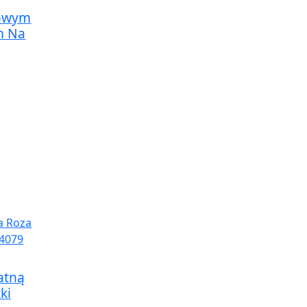
rowym
m Na
atną
ki