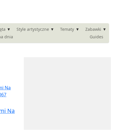
▾
▾
▾
▾
ęta
Style artystyczne
Tematy
Zabawki
na dnia
Guides
mi Na