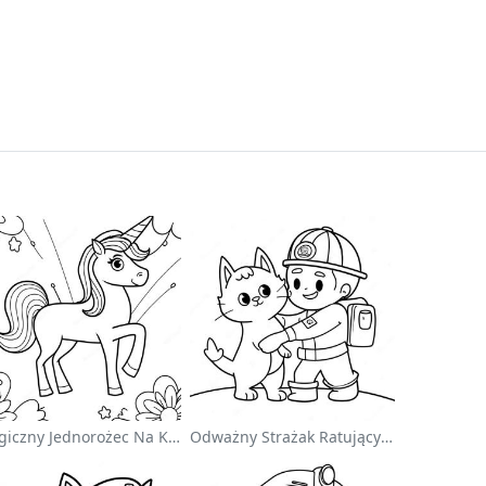
Magiczny Jednorożec Na Kolorowance Z Tęczą
Odważny Strażak Ratujący Kota - Kolorowanka