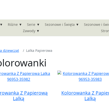
▾
▾
▾
▾
Różne
Serie
Sezonowe i Święta
Sezonowe i świ
▾
Stro
Zawody
la dziewcząt
Lalka Papierowa
olorowanki
rowanka Z Papierową
Kolorowanka Z Papi
Lalką
Lalką