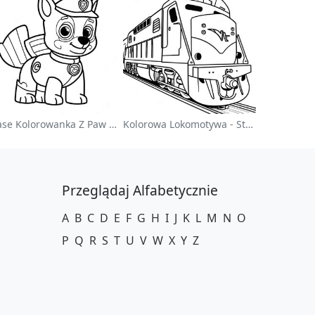
Chase Kolorowanka Z Paw Patrol
Kolorowa Lokomotywa - Strona Do Kolorowania
Przeglądaj Alfabetycznie
A
B
C
D
E
F
G
H
I
J
K
L
M
N
O
P
Q
R
S
T
U
V
W
X
Y
Z