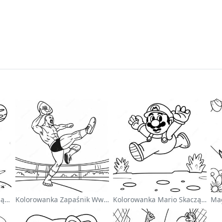
Uroczy Astronauta Unoszący Się W Kosmosie - Kolorowanka
Kolorowanka Zapaśnik Wwe Skaczący Na Przeciwnika
Kolorowanka Mario Skaczący Nad Goombami