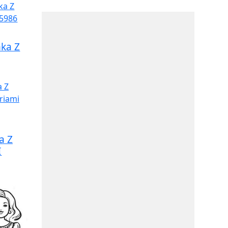
ka Z
a Z
I