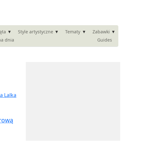
▾
▾
▾
▾
ęta
Style artystyczne
Tematy
Zabawki
na dnia
Guides
erową