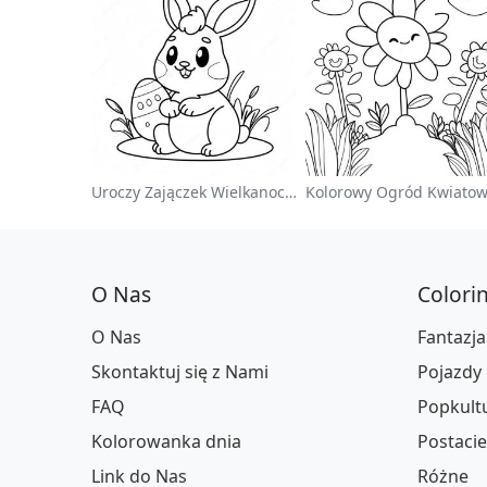
Uroczy Zajączek Wielkanocny Na Kolorowance
O Nas
Colori
O Nas
Fantazja
Skontaktuj się z Nami
Pojazdy
FAQ
Popkult
Kolorowanka dnia
Postacie
Link do Nas
Różne