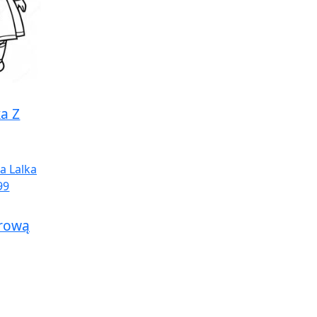
a Z
erową