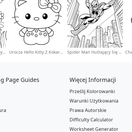
Kolorowy Ogród Kwiatowy Na Kolorowance
Urocza Hello Kitty Z Kokardką - Kolorowanka
Spider Man Huśtający Się Przez Miasto - Kolorowanka
ng Page Guides
Więcej Informacji
Prześlij Kolorowanki
Warunki Użytkowania
ura
Prawa Autorskie
Difficulty Calculator
Worksheet Generator