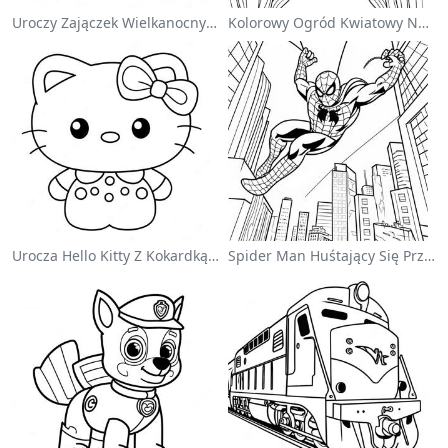
Uroczy Zajączek Wielkanocny Na Kolorowance
Kolorowy Ogród Kwiatowy Na Kolorowance
Urocza Hello Kitty Z Kokardką - Kolorowanka
Spider Man Huśtający Się Przez Miasto - Kolorowanka