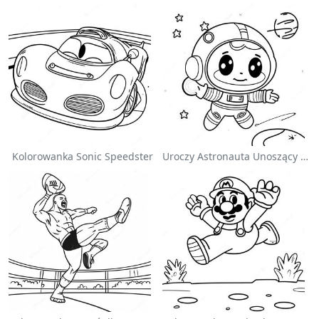
Kolorowanka Sonic Speedster
Uroczy Astronauta Unoszący Się W Kosmosie - Kolorowanka