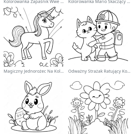
Kolorowanka Zapaśnik Wwe Skaczący Na Przeciwnika
Kolorowanka Mario Skaczący Nad Goombami
Magiczny Jednorożec Na Kolorowance Z Tęczą
Odważny Strażak Ratujący Kota - Kolorowanka