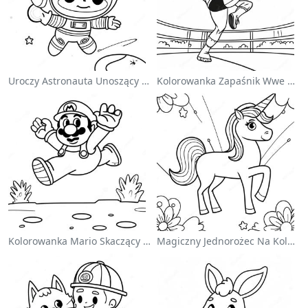
Uroczy Astronauta Unoszący Się W Kosmosie - Kolorowanka
Kolorowanka Zapaśnik Wwe Skaczący Na Przeciwnika
Kolorowanka Mario Skaczący Nad Goombami
Magiczny Jednorożec Na Kolorowance Z Tęczą