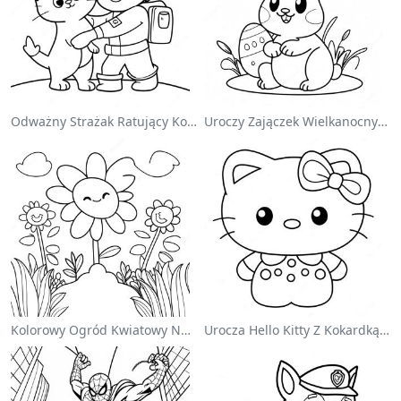
Odważny Strażak Ratujący Kota - Kolorowanka
Uroczy Zajączek Wielkanocny Na Kolorowance
Kolorowy Ogród Kwiatowy Na Kolorowance
Urocza Hello Kitty Z Kokardką - Kolorowanka