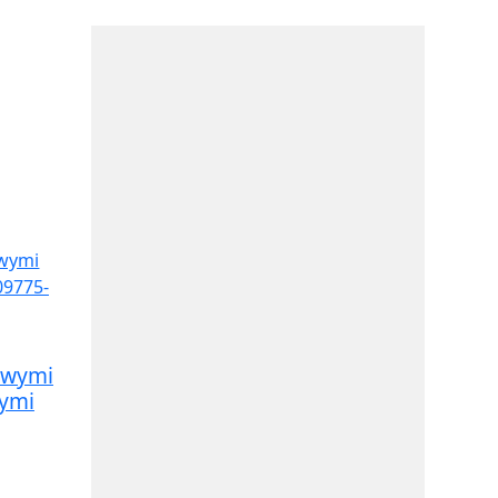
owymi
nymi