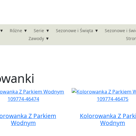
▾
▾
▾
▾
Różne
Serie
Sezonowe i Święta
Sezonowe i świ
▾
Stro
Zawody
owanki
orowanka Z Parkiem
Kolorowanka Z Par
Wodnym
Wodnym