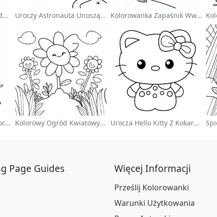
Kolorowanka Sonic Speedster
Uroczy Astronauta Unoszący Się W Kosmosie - Kolorowanka
Kolorowanka Zapaśnik Wwe Skaczący Na Przeciwnika
Uroczy Zajączek Wielkanocny Na Kolorowance
Kolorowy Ogród Kwiatowy Na Kolorowance
Urocza Hello Kitty Z Kokardką - Kolorowanka
ng Page Guides
Więcej Informacji
Prześlij Kolorowanki
Warunki Użytkowania