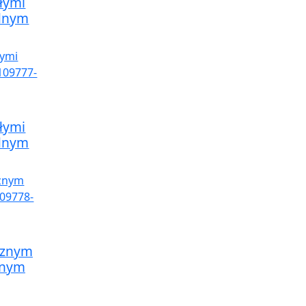
łymi
dnym
łymi
dnym
cznym
dnym