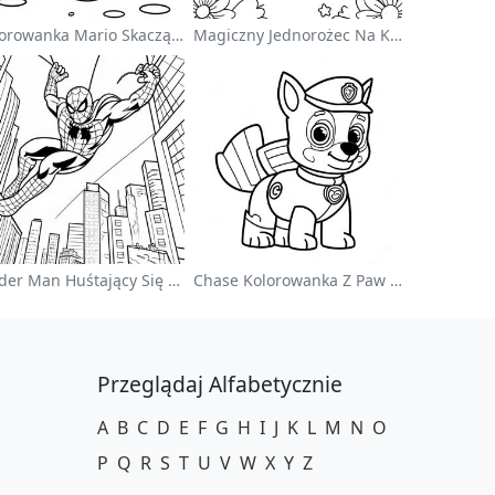
Kolorowanka Mario Skaczący Nad Goombami
Magiczny Jednorożec Na Kolorowance Z Tęczą
Spider Man Huśtający Się Przez Miasto - Kolorowanka
Chase Kolorowanka Z Paw Patrol
Przeglądaj Alfabetycznie
A
B
C
D
E
F
G
H
I
J
K
L
M
N
O
P
Q
R
S
T
U
V
W
X
Y
Z