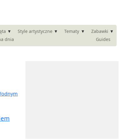
▾
▾
▾
▾
ęta
Style artystyczne
Tematy
Zabawki
na dnia
Guides
kiem