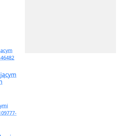
ującym
m