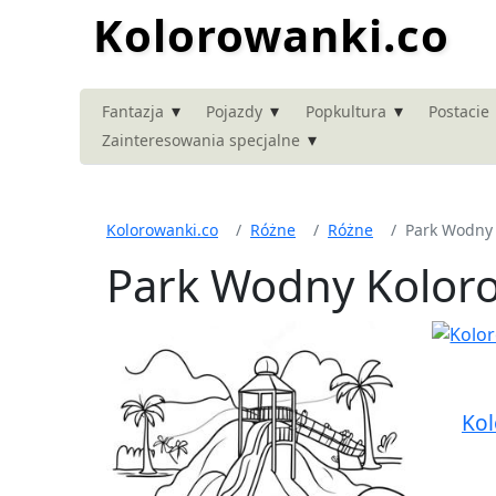
Kolorowanki.co
▾
▾
▾
Fantazja
Pojazdy
Popkultura
Postacie
▾
Zainteresowania specjalne
Kolorowanki.co
Różne
Różne
Park Wodny
Park Wodny Kolor
Kol