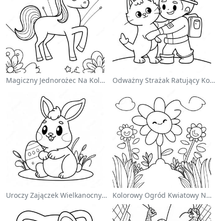
Magiczny Jednorożec Na Kolorowance Z Tęczą
Odważny Strażak Ratujący Kota - Kolorowanka
Uroczy Zajączek Wielkanocny Na Kolorowance
Kolorowy Ogród Kwiatowy Na Kolorowance