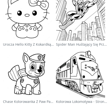
Urocza Hello Kitty Z Kokardką - Kolorowanka
Spider Man Huśtający Się Przez Miasto - Kolorowanka
Chase Kolorowanka Z Paw Patrol
Kolorowa Lokomotywa - Strona Do Kolorowania