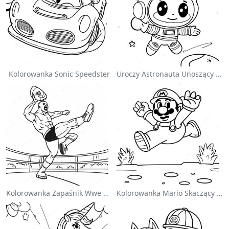
Kolorowanka Sonic Speedster
Uroczy Astronauta Unoszący Się W Kosmosie - Kolorowanka
Kolorowanka Zapaśnik Wwe Skaczący Na Przeciwnika
Kolorowanka Mario Skaczący Nad Goombami