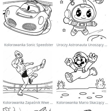
Kolorowanka Sonic Speedster
Uroczy Astronauta Unoszący Się W Kosmosie - Kolorowanka
Kolorowanka Zapaśnik Wwe Skaczący Na Przeciwnika
Kolorowanka Mario Skaczący Nad Goombami