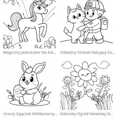
Magiczny Jednorożec Na Kolorowance Z Tęczą
Odważny Strażak Ratujący Kota - Kolorowanka
Uroczy Zajączek Wielkanocny Na Kolorowance
Kolorowy Ogród Kwiatowy Na Kolorowance