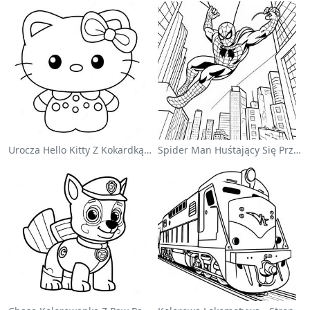
Urocza Hello Kitty Z Kokardką - Kolorowanka
Spider Man Huśtający Się Przez Miasto - Kolorowanka