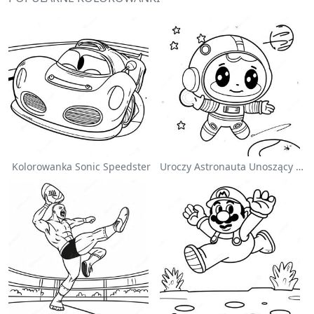
Kolorowanka Sonic Speedster
Uroczy Astronauta Unoszący Się W Kosmosie - Kolorowanka