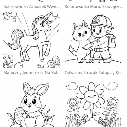
Kolorowanka Zapaśnik Wwe Skaczący Na Przeciwnika
Kolorowanka Mario Skaczący Nad Goombami
Magiczny Jednorożec Na Kolorowance Z Tęczą
Odważny Strażak Ratujący Kota - Kolorowanka