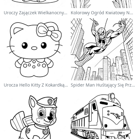
Uroczy Zajączek Wielkanocny Na Kolorowance
Kolorowy Ogród Kwiatowy Na Kolorowance
Urocza Hello Kitty Z Kokardką - Kolorowanka
Spider Man Huśtający Się Przez Miasto - Kolorowanka