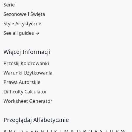
Serie
Sezonowe I Święta
Style Artystyczne
See all guides →
Więcej Informacji
Prześlij Kolorowanki
Warunki Użytkowania
Prawa Autorskie
Difficulty Calculator
Worksheet Generator
Przeglądaj Alfabetycznie
A
B
C
D
E
F
G
H
I
J
K
L
M
N
O
P
Q
R
S
T
U
V
W