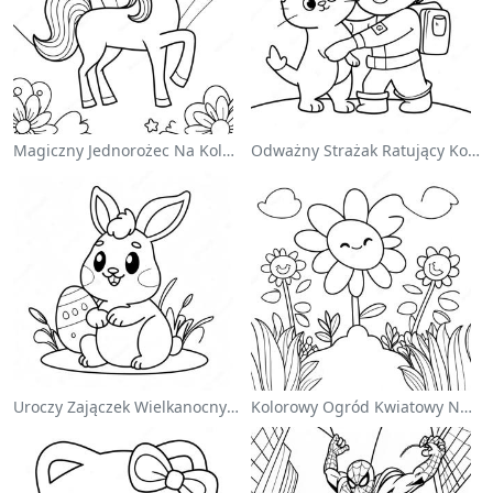
Magiczny Jednorożec Na Kolorowance Z Tęczą
Odważny Strażak Ratujący Kota - Kolorowanka
Uroczy Zajączek Wielkanocny Na Kolorowance
Kolorowy Ogród Kwiatowy Na Kolorowance