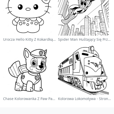
Urocza Hello Kitty Z Kokardką - Kolorowanka
Spider Man Huśtający Się Przez Miasto - Kolorowanka
Chase Kolorowanka Z Paw Patrol
Kolorowa Lokomotywa - Strona Do Kolorowania