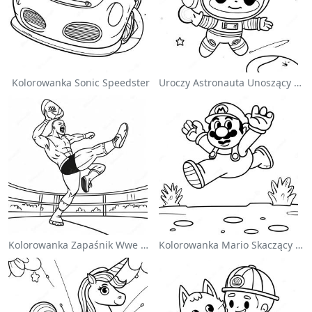
Kolorowanka Sonic Speedster
Uroczy Astronauta Unoszący Się W Kosmosie - Kolorowanka
Kolorowanka Zapaśnik Wwe Skaczący Na Przeciwnika
Kolorowanka Mario Skaczący Nad Goombami