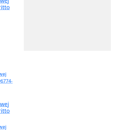
owej
itto
owej
itto