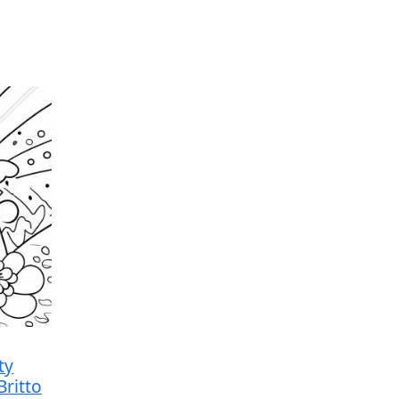
ty
ritto