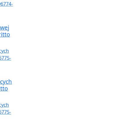
owej
itto
cych
tto