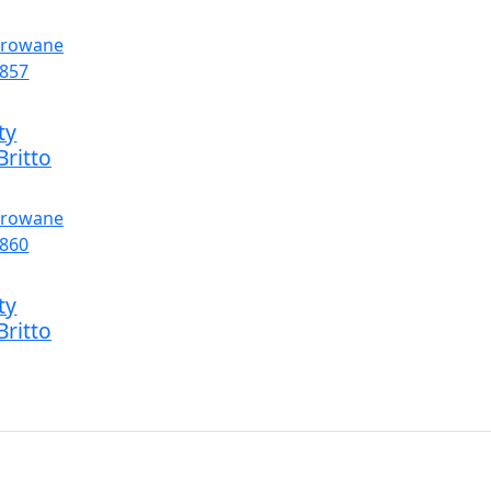
ty
ritto
ty
ritto