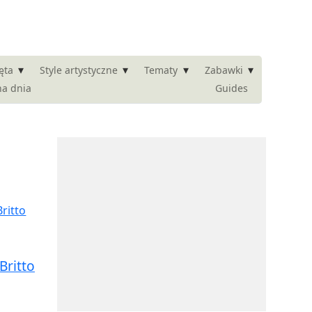
▾
▾
▾
▾
ęta
Style artystyczne
Tematy
Zabawki
na dnia
Guides
ritto