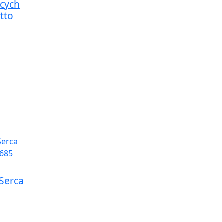
cych
tto
Serca