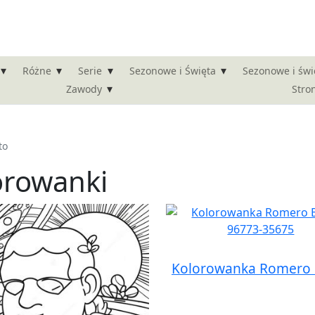
▾
▾
▾
▾
Różne
Serie
Sezonowe i Święta
Sezonowe i świ
▾
Stro
Zawody
to
orowanki
Kolorowanka Romero B