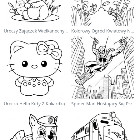
Uroczy Zajączek Wielkanocny Na Kolorowance
Kolorowy Ogród Kwiatowy Na Kolorowance
Urocza Hello Kitty Z Kokardką - Kolorowanka
Spider Man Huśtający Się Przez Miasto - Kolorowanka