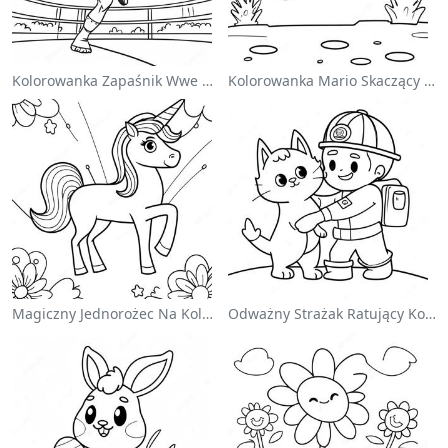
Kolorowanka Zapaśnik Wwe Skaczący Na Przeciwnika
Kolorowanka Mario Skaczący Nad Goombami
Magiczny Jednorożec Na Kolorowance Z Tęczą
Odważny Strażak Ratujący Kota - Kolorowanka