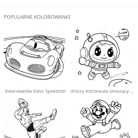
POPULARNE KOLOROWANKI
Kolorowanka Sonic Speedster
Uroczy Astronauta Unoszący Się W Kosmosie - Kolorowanka