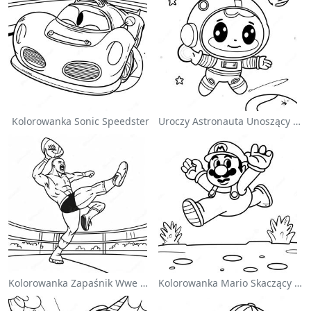
Kolorowanka Sonic Speedster
Uroczy Astronauta Unoszący Się W Kosmosie - Kolorowanka
Kolorowanka Zapaśnik Wwe Skaczący Na Przeciwnika
Kolorowanka Mario Skaczący Nad Goombami