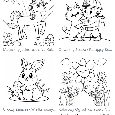
Magiczny Jednorożec Na Kolorowance Z Tęczą
Odważny Strażak Ratujący Kota - Kolorowanka
Uroczy Zajączek Wielkanocny Na Kolorowance
Kolorowy Ogród Kwiatowy Na Kolorowance