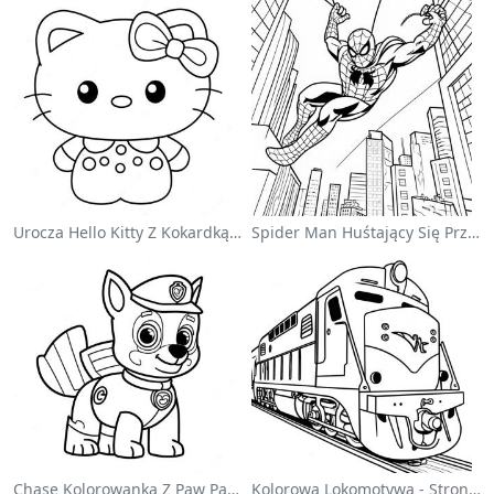
Urocza Hello Kitty Z Kokardką - Kolorowanka
Spider Man Huśtający Się Przez Miasto - Kolorowanka
Chase Kolorowanka Z Paw Patrol
Kolorowa Lokomotywa - Strona Do Kolorowania