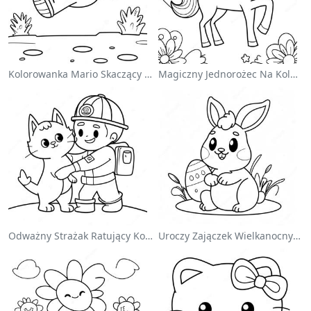
Kolorowanka Mario Skaczący Nad Goombami
Magiczny Jednorożec Na Kolorowance Z Tęczą
Odważny Strażak Ratujący Kota - Kolorowanka
Uroczy Zajączek Wielkanocny Na Kolorowance