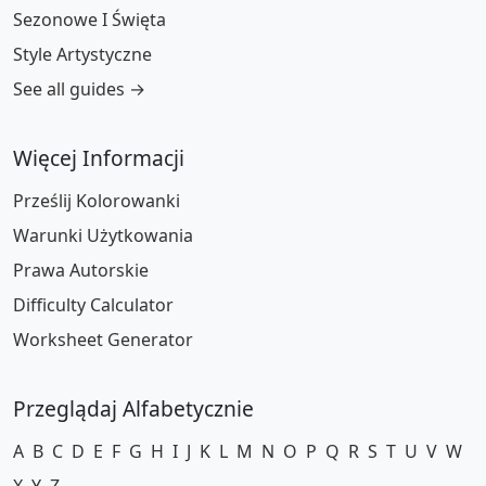
Sezonowe I Święta
Style Artystyczne
See all guides →
Więcej Informacji
Prześlij Kolorowanki
Warunki Użytkowania
Prawa Autorskie
Difficulty Calculator
Worksheet Generator
Przeglądaj Alfabetycznie
A
B
C
D
E
F
G
H
I
J
K
L
M
N
O
P
Q
R
S
T
U
V
W