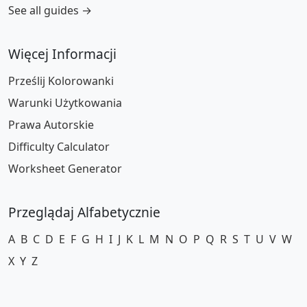
See all guides →
Więcej Informacji
Prześlij Kolorowanki
Warunki Użytkowania
Prawa Autorskie
Difficulty Calculator
Worksheet Generator
Przeglądaj Alfabetycznie
A
B
C
D
E
F
G
H
I
J
K
L
M
N
O
P
Q
R
S
T
U
V
W
X
Y
Z