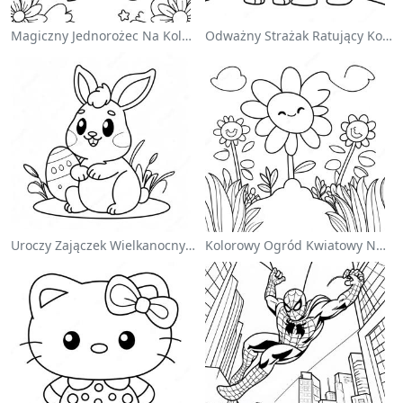
Magiczny Jednorożec Na Kolorowance Z Tęczą
Odważny Strażak Ratujący Kota - Kolorowanka
Uroczy Zajączek Wielkanocny Na Kolorowance
Kolorowy Ogród Kwiatowy Na Kolorowance