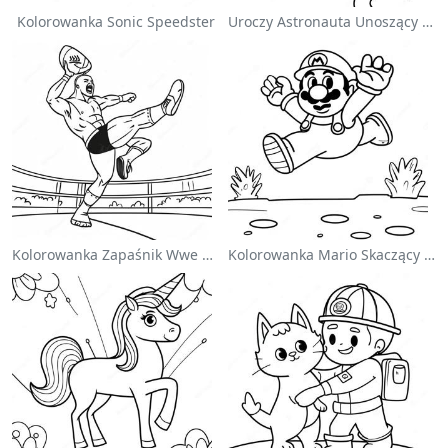
Kolorowanka Sonic Speedster
Uroczy Astronauta Unoszący Się W Kosmosie - Kolorowanka
Kolorowanka Zapaśnik Wwe Skaczący Na Przeciwnika
Kolorowanka Mario Skaczący Nad Goombami