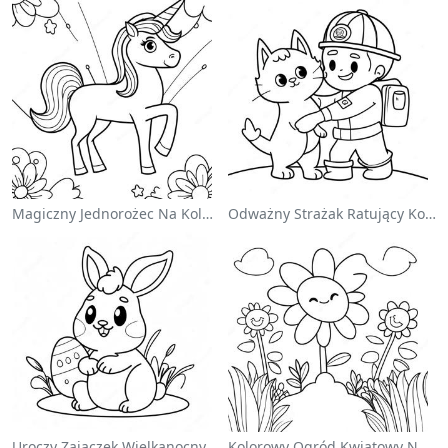
Magiczny Jednorożec Na Kolorowance Z Tęczą
Odważny Strażak Ratujący Kota - Kolorowanka
Uroczy Zajączek Wielkanocny Na Kolorowance
Kolorowy Ogród Kwiatowy Na Kolorowance