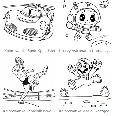
Kolorowanka Sonic Speedster
Uroczy Astronauta Unoszący Się W Kosmosie - Kolorowanka
Kolorowanka Zapaśnik Wwe Skaczący Na Przeciwnika
Kolorowanka Mario Skaczący Nad Goombami