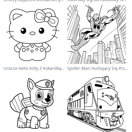
Urocza Hello Kitty Z Kokardką - Kolorowanka
Spider Man Huśtający Się Przez Miasto - Kolorowanka