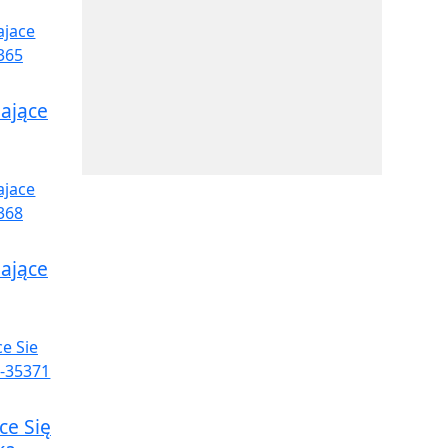
hające
hające
ce Się