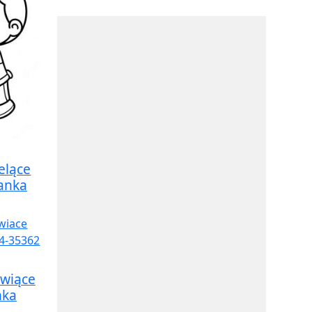
elące
anka
wiące
nka