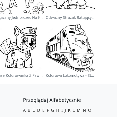
Magiczny Jednorożec Na Kolorowance Z Tęczą
Odważny Strażak Ratujący Kota - Kolorowanka
Chase Kolorowanka Z Paw Patrol
Kolorowa Lokomotywa - Strona Do Kolorowania
Przeglądaj Alfabetycznie
A
B
C
D
E
F
G
H
I
J
K
L
M
N
O