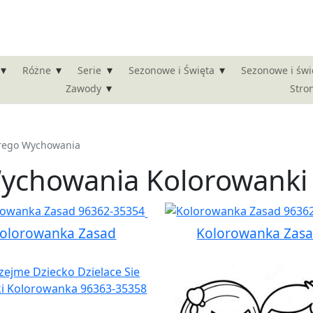
▾
▾
▾
▾
Różne
Serie
Sezonowe i Święta
Sezonowe i świ
▾
Stro
Zawody
rego Wychowania
ychowania Kolorowanki
olorowanka Zasad
Kolorowanka Zas