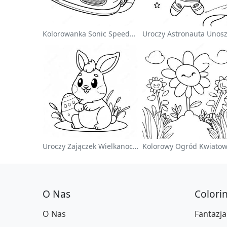
Kolorowanka Sonic Speedster
Uroczy Zajączek Wielkanocny Na Kolorowance
O Nas
Colori
O Nas
Fantazja