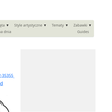
▾
▾
▾
▾
ęta
Style artystyczne
Tematy
Zabawki
na dnia
Guides
ad