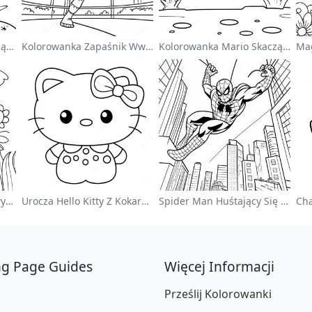
Uroczy Astronauta Unoszący Się W Kosmosie - Kolorowanka
Kolorowanka Zapaśnik Wwe Skaczący Na Przeciwnika
Kolorowanka Mario Skaczący Nad Goombami
Kolorowy Ogród Kwiatowy Na Kolorowance
Urocza Hello Kitty Z Kokardką - Kolorowanka
Spider Man Huśtający Się Przez Miasto - Kolorowanka
ng Page Guides
Więcej Informacji
Prześlij Kolorowanki