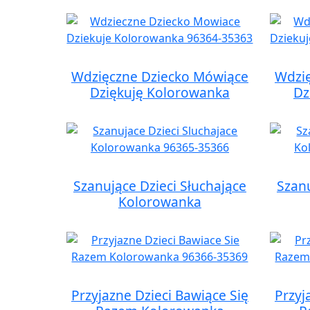
Wdzięczne Dziecko Mówiące
Wdzi
Dziękuję Kolorowanka
Dz
Szanujące Dzieci Słuchające
Szanu
Kolorowanka
Przyjazne Dzieci Bawiące Się
Przyj