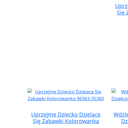
Uprz
Się
Uprzejme Dziecko Dzielące
Wdzi
Się Zabawki Kolorowanka
Dz