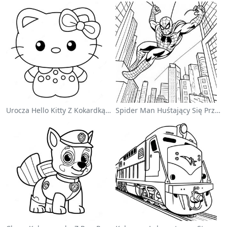
Urocza Hello Kitty Z Kokardką - Kolorowanka
Spider Man Huśtający Się Przez Miasto - Kolorowanka