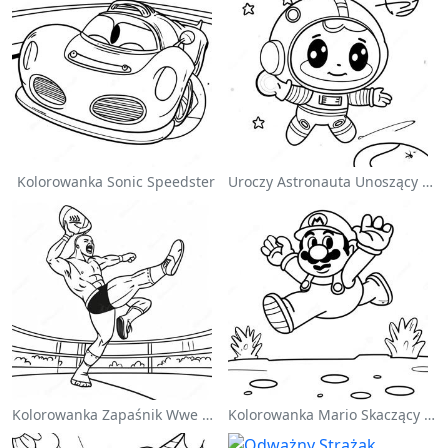
Kolorowanka Sonic Speedster
Uroczy Astronauta Unoszący Się W Kosmosie - Kolorowanka
Kolorowanka Zapaśnik Wwe Skaczący Na Przeciwnika
Kolorowanka Mario Skaczący Nad Goombami